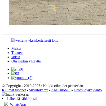
Meistä
Tuotteet
ladata
Ota meihin yhteyttä
© Copyright - 2010-2023 : Kaikki oikeudet pidätetään.
Kuumat tuotteet
-
Sivustokartta
-
AMP mobiili
-
Tietosuojakäytäntö
Lähettää sähköpostia
WhatsApp