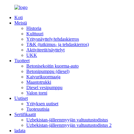
Koti
Meistä
Historia
Kulttuuri
Yritysnäyttely/tehdaskierros
T&K (tutkimus- ja tehdaskierros)
Aktiviteetit/näyttelyt
UKK
Tuotteet
Betonisekoitin kuorma-auto
Betonipumppu (diesel)
Kaivurikuormaaja
Maastotrukki
Diesel vesipumppu
Valon torni
Uutiset
Yrityksen uutiset
Tuoteuutisia
Sertifikaatit
Uzbekistan-jälleenmyyjän valtuutustodistus
Uzbekistan-jälleenmyyjän valtuutustodistus 2
ladata