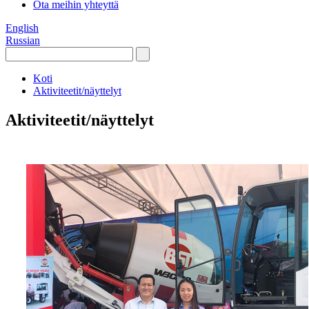
Ota meihin yhteyttä
English
Russian
Koti
Aktiviteetit/näyttelyt
Aktiviteetit/näyttelyt